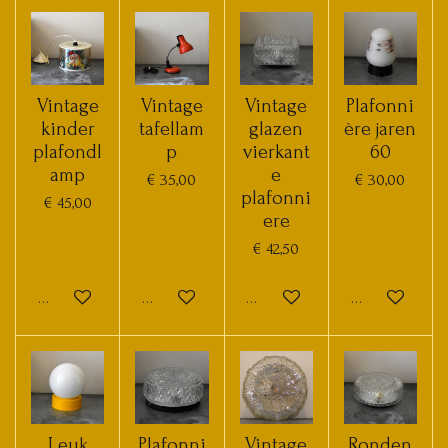
Vintage
Vintage
Vintage
Plafonni
kinder
tafellam
glazen
ère jaren
plafondl
p
vierkant
60
amp
e
€ 35,00
€ 30,00
plafonni
€ 45,00
ere
€ 42,50
In winkelwagen
In winkelwagen
In winkelwagen
In winkelwage
Leuk
Plafonni
Vintage
Ronden