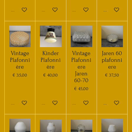
In winkelwagen
In winkelwagen
Houd mij op de hoogte
In winkelwage
Vintage
Kinder
Vintage
Jaren 60
Plafonni
Plafonni
Plafonni
plafonni
ère
ère
ere
ere
Jaren
€ 35,00
€ 40,00
€ 37,50
60-70
€ 45,00
In winkelwagen
In winkelwagen
In winkelwagen
In winkelwage