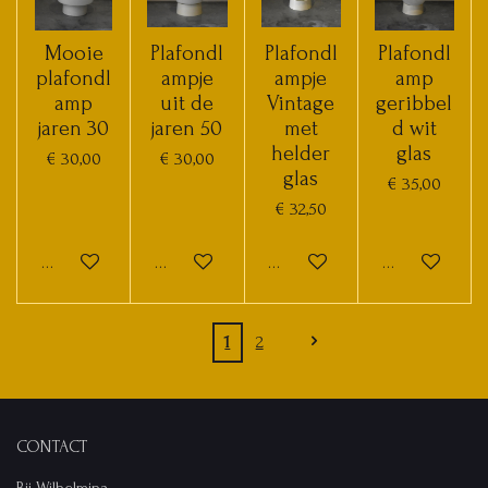
Mooie
Plafondl
Plafondl
Plafondl
plafondl
ampje
ampje
amp
amp
uit de
Vintage
geribbel
jaren 30
jaren 50
met
d wit
helder
glas
€ 30,00
€ 30,00
glas
€ 35,00
€ 32,50
In winkelwagen
In winkelwagen
In winkelwagen
In winkelwage
1
2
CONTACT
Bij Wilhelmina