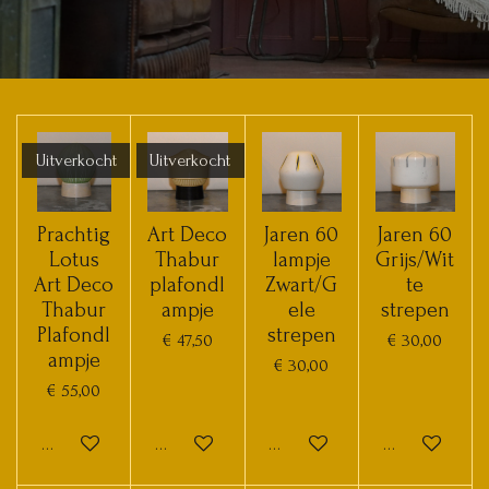
Uitverkocht
Uitverkocht
Prachtig
Art Deco
Jaren 60
Jaren 60
Lotus
Thabur
lampje
Grijs/Wit
Art Deco
plafondl
Zwart/G
te
Thabur
ampje
ele
strepen
Plafondl
strepen
€ 47,50
€ 30,00
ampje
€ 30,00
€ 55,00
Houd mij op de hoogte
Houd mij op de hoogte
In winkelwagen
In winkelwage