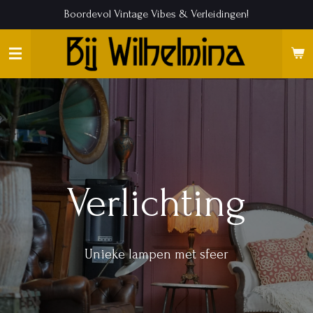
Boordevol Vintage Vibes & Verleidingen!
Ga
direct
naar
de
hoofdinhoud
Verlichting
Unieke lampen met sfeer