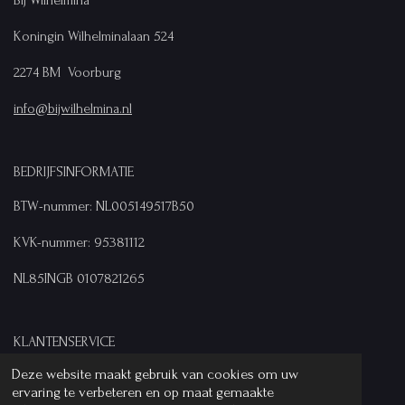
Koningin Wilhelminalaan 524
2274 BM Voorburg
info@bijwilhelmina.nl
BEDRIJFSINFORMATIE
BTW-nummer: NL005149517B50
KVK-nummer: 95381112
NL85INGB 0107821265
KLANTENSERVICE
Deze website maakt gebruik van cookies om uw
Algemene voorwaarden
ervaring te verbeteren en op maat gemaakte