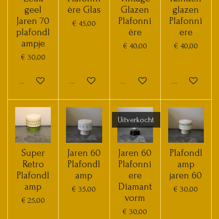
geel
ère Glas
Glazen
glazen
Jaren 70
Plafonni
Plafonni
€ 45,00
plafondl
ère
ere
ampje
€ 40,00
€ 40,00
€ 30,00
In winkelwagen
In winkelwagen
In winkelwagen
In winkelwage
Uitverkocht
Super
Jaren 60
Jaren 60
Plafondl
Retro
Plafondl
Plafonni
amp
Plafondl
amp
ere
jaren 60
amp
Diamant
€ 35,00
€ 30,00
vorm
€ 25,00
€ 30,00