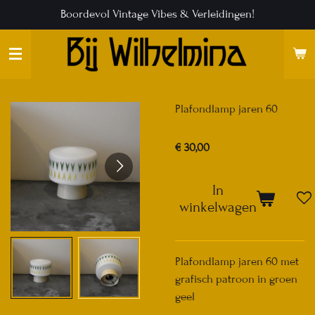
Boordevol Vintage Vibes & Verleidingen!
Ga
direct
naar
de
hoofdinhoud
Plafondlamp jaren 60
€ 30,00
In
winkelwagen
Plafondlamp jaren 60 met
grafisch patroon in groen
geel