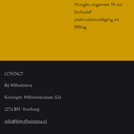
Hoogte ongeveer 16 cm
Inclusief
plafonsbevestiging en
fitting
CONTACT
Bij Wilhelmina
Koningin Wilhelminalaan 524
2274 BM Voorburg
info@bijwilhelmina.nl