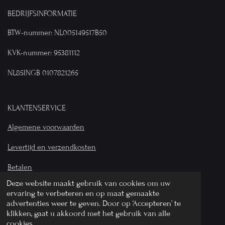
BEDRIJFSINFORMATIE
BTW-nummer: NL005149517B50
KVK-nummer: 95381112
NL85INGB 0107821265
KLANTENSERVICE
Algemene voorwaarden
Levertijd en verzendkosten
Betalen
Deze website maakt gebruik van cookies om uw
Privacyverklaring
ervaring te verbeteren en op maat gemaakte
advertenties weer te geven. Door op ‘Accepteren’ te
© 2024 Bij Wilhelmina - Alle rechten voorbehouden
klikken, gaat u akkoord met het gebruik van alle
cookies.
Powered by
JouwWeb