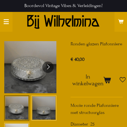
Boordevol Vintage Vibes & Verleidingen!
Ga
direct
naar
de
hoofdinhoud
Ronden glazen Plafonniere
€ 40,00
In
winkelwagen
Mooie ronde Plafonniere
met structuurglas
Diameter 25