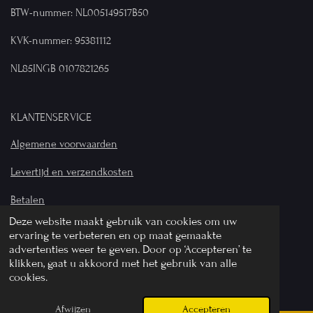
BTW-nummer: NL005149517B50
KVK-nummer: 95381112
NL85INGB 0107821265
KLANTENSERVICE
Algemene voorwaarden
Levertijd en verzendkosten
Betalen
Deze website maakt gebruik van cookies om uw
Privacyverklaring
ervaring te verbeteren en op maat gemaakte
advertenties weer te geven. Door op ‘Accepteren’ te
© 2024 Bij Wilhelmina - Alle rechten voorbehouden
klikken, gaat u akkoord met het gebruik van alle
cookies.
Powered by
JouwWeb
Afwijzen
Accepteren