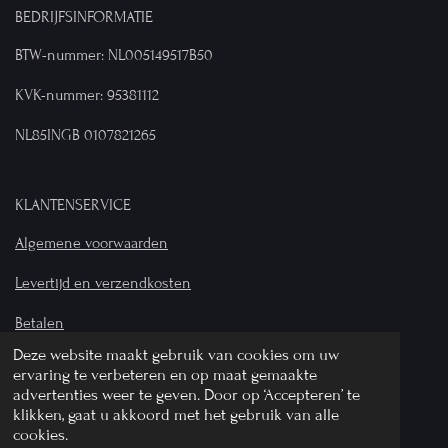
BEDRIJFSINFORMATIE
BTW-nummer: NL005149517B50
KVK-nummer: 95381112
NL85INGB 0107821265
KLANTENSERVICE
Algemene voorwaarden
Levertijd en verzendkosten
Betalen
Deze website maakt gebruik van cookies om uw
Privacyverklaring
ervaring te verbeteren en op maat gemaakte
advertenties weer te geven. Door op ‘Accepteren’ te
© 2024 Bij Wilhelmina - Alle rechten voorbehouden
klikken, gaat u akkoord met het gebruik van alle
cookies.
Powered by
JouwWeb