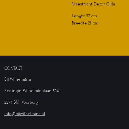
Maestricht Decor Cilla
Lengte 32 cm
Breedte 21 cm
CONTACT
Bij Wilhelmina
Koningin Wilhelminalaan 524
2274 BM Voorburg
info@bijwilhelmina.nl