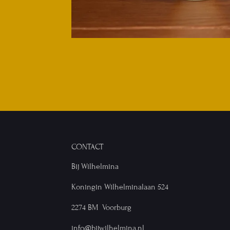
CONTACT
Bij Wilhelmina
Koningin Wilhelminalaan 524
2274 BM Voorburg
info@bijwilhelmina.nl