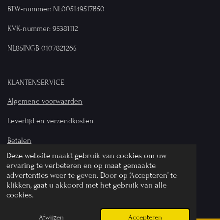
BTW-nummer: NL005149517B50
KVK-nummer: 95381112
NL85INGB 0107821265
KLANTENSERVICE
Algemene voorwaarden
Levertijd en verzendkosten
Betalen
Deze website maakt gebruik van cookies om uw
Privacyverklaring
ervaring te verbeteren en op maat gemaakte
advertenties weer te geven. Door op ‘Accepteren’ te
© 2024 Bij Wilhelmina - Alle rechten voorbehouden
klikken, gaat u akkoord met het gebruik van alle
cookies.
Powered by
JouwWeb
Afwijzen
Accepteren