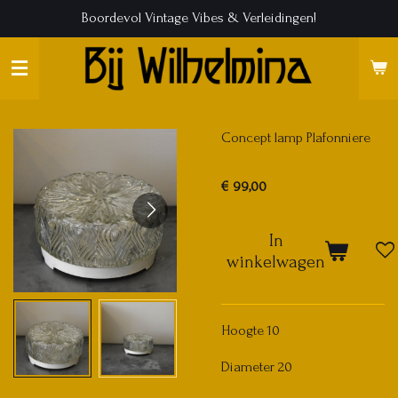
Boordevol Vintage Vibes & Verleidingen!
Ga
direct
naar
de
hoofdinhoud
Concept lamp Plafonniere
€ 99,00
In
winkelwagen
Hoogte 10
Diameter 20