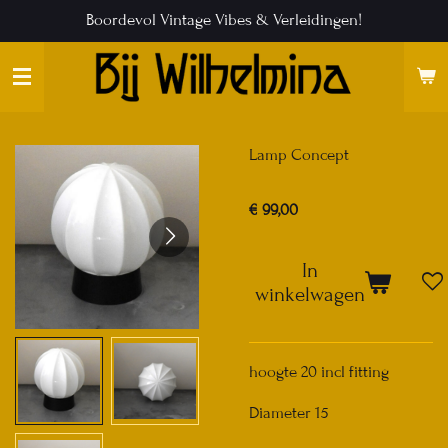
Boordevol Vintage Vibes & Verleidingen!
Ga
direct
naar
de
hoofdinhoud
Lamp Concept
€ 99,00
In
winkelwagen
hoogte 20 incl fitting
Diameter 15