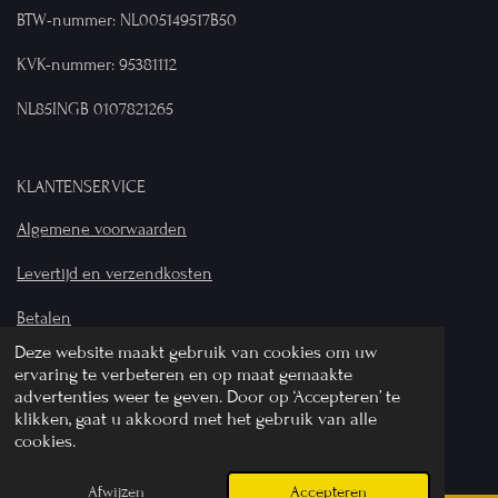
BTW-nummer: NL005149517B50
KVK-nummer: 95381112
NL85INGB 0107821265
KLANTENSERVICE
Algemene voorwaarden
Levertijd en verzendkosten
Betalen
Deze website maakt gebruik van cookies om uw
Privacyverklaring
ervaring te verbeteren en op maat gemaakte
advertenties weer te geven. Door op ‘Accepteren’ te
© 2024 Bij Wilhelmina - Alle rechten voorbehouden
klikken, gaat u akkoord met het gebruik van alle
cookies.
Powered by
JouwWeb
Afwijzen
Accepteren