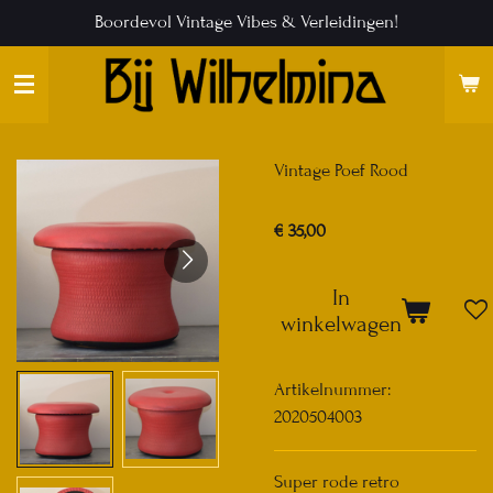
Boordevol Vintage Vibes & Verleidingen!
Ga
direct
naar
de
hoofdinhoud
Vintage Poef Rood
€ 35,00
In
winkelwagen
Artikelnummer:
2020504003
Super rode retro