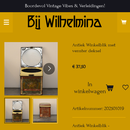
Boordevol Vintage Vibes & Verleidingen!
Ga
direct
naar
de
hoofdinhoud
Antiek Winkelblik met
venster deksel
€ 37,50
In
winkelwagen
Artikelnummer:
202501019
Antiek Winkelblik -