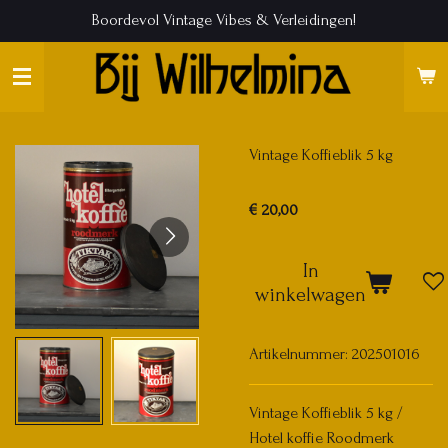
Boordevol Vintage Vibes & Verleidingen!
Ga
direct
naar
de
hoofdinhoud
Vintage Koffieblik 5 kg
€ 20,00
In
winkelwagen
Artikelnummer:
202501016
Vintage Koffieblik 5 kg /
Hotel koffie Roodmerk