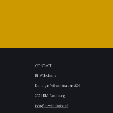
CONTACT
Bij Wilhelmina
Koningin Wilhelminalaan 524
2274 BM Voorburg
info@bijwilhelmina.nl