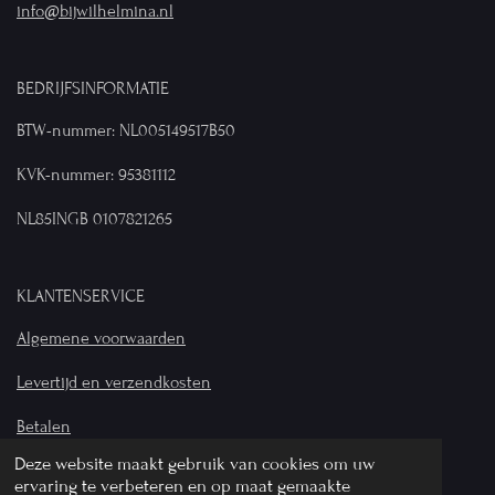
info@bijwilhelmina.nl
BEDRIJFSINFORMATIE
BTW-nummer: NL005149517B50
KVK-nummer: 95381112
NL85INGB 0107821265
KLANTENSERVICE
Algemene voorwaarden
Levertijd en verzendkosten
Betalen
Deze website maakt gebruik van cookies om uw
Privacyverklaring
ervaring te verbeteren en op maat gemaakte