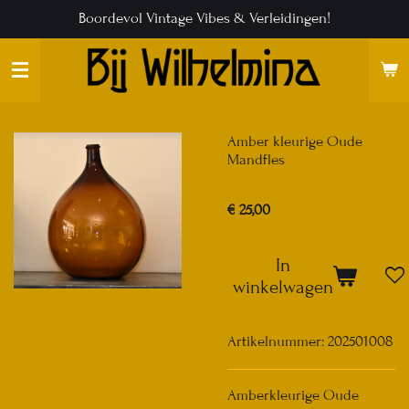
Boordevol Vintage Vibes & Verleidingen!
Ga
direct
naar
de
hoofdinhoud
Amber kleurige Oude
Mandfles
€ 25,00
In
winkelwagen
Artikelnummer:
202501008
Amberkleurige Oude